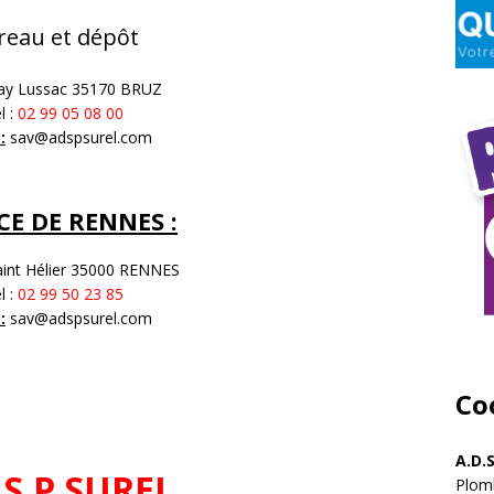
reau et dépôt
Gay Lussac 35170 BRUZ
l :
02 99 05 08 00
:
sav@adspsurel.com
E DE RENNES :
aint Hélier 35000 RENNES
l :
02 99 50 23 85
:
sav@adspsurel.com
Co
A.D.
.S.P SUREL
Plomb