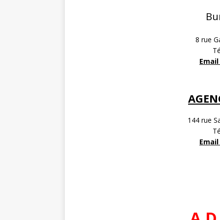
Bu
8 rue 
Té
Email 
AGENC
144 rue S
Té
Email 
A.D