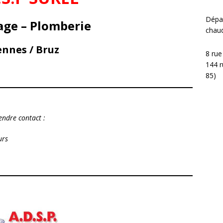
Dépan
age
–
Plomberie
chaud
nnes / Bruz
8 rue
144 r
85)
endre contact :
urs