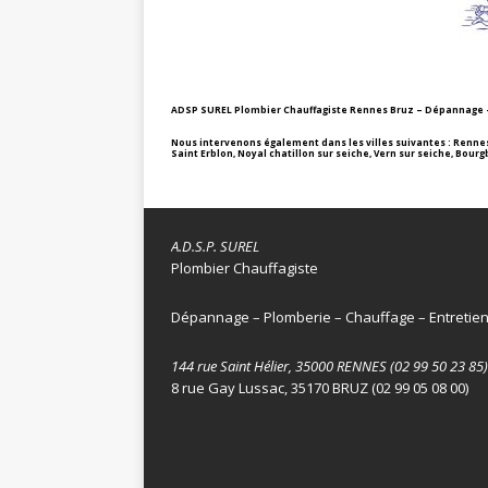
ADSP SUREL Plombier Chauffagiste Rennes Bruz – Dépannage –
Nous intervenons également dans les villes suivantes : Rennes,
Saint Erblon, Noyal chatillon sur seiche, Vern sur seiche, Bour
A.D.S.P. SUREL
Plombier Chauffagiste
Dépannage – Plomberie – Chauffage – Entretie
144 rue Saint Hélier, 35000 RENNES (02 99 50 23 85)
8 rue Gay Lussac, 35170 BRUZ (02 99 05 08 00)