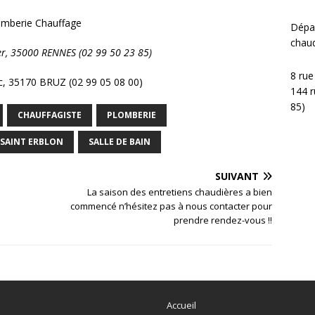
omberie Chauffage
Dépan
chaud
er,
35000 RENNES (02 99 50 23 85)
8 rue
c, 35170 BRUZ (02 99 05 08 00)
144 r
85)
CHAUFFAGISTE
PLOMBERIE
SAINT ERBLON
SALLE DE BAIN
SUIVANT
La saison des entretiens chaudières a bien
commencé n’hésitez pas à nous contacter pour
prendre rendez-vous !!
Accueil