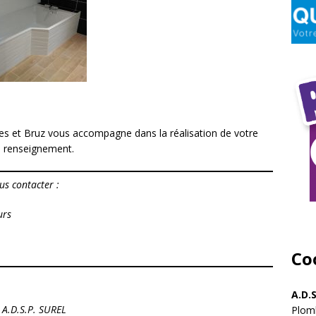
es et Bruz vous accompagne dans la réalisation de votre
e renseignement.
us contacter :
urs
Co
A.D.
A.D.S.P. SUREL
Plomb