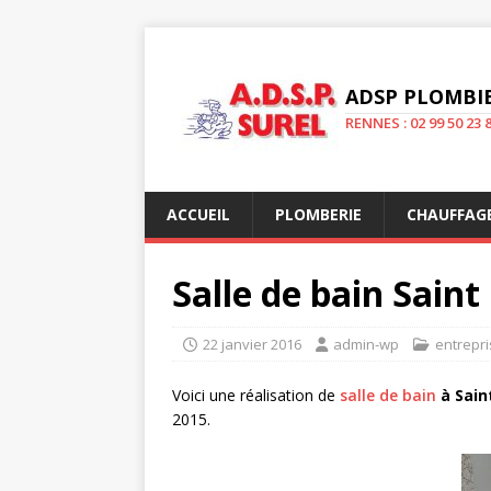
ADSP PLOMBIE
RENNES : 02 99 50 23 8
ACCUEIL
PLOMBERIE
CHAUFFAG
Salle de bain Saint
22 janvier 2016
admin-wp
entrepr
Voici une réalisation de
salle de bain
à Sain
2015.