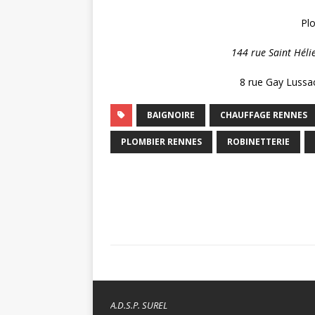
Pl
144 rue Saint Héli
8 rue Gay Lussa
BAIGNOIRE
CHAUFFAGE RENNES
PLOMBIER RENNES
ROBINETTERIE
A.D.S.P. SUREL